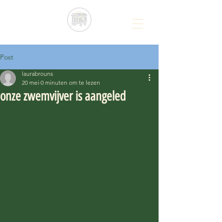
Post
laurabrouns
20 mei
0 minuten om te lezen
onze zwemvijver is aangeled