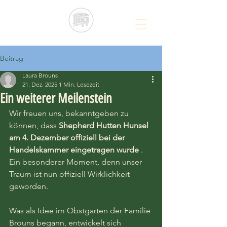
Beitrag
Laura Brouns
21. Dez. 2025
1 Min. Lesezeit
Ein weiterer Meilenstein
Wir freuen uns, bekanntgeben zu 
können, dass 
Shepherd Hutten Hunsel 
am 4. Dezember offiziell bei der 
Handelskammer eingetragen wurde
 . 
Ein besonderer Moment, denn unser 
Traum ist nun offiziell Wirklichkeit 
geworden.
Was als Idee im Obstgarten der Familie 
Brouns begann, entwickelt sich 