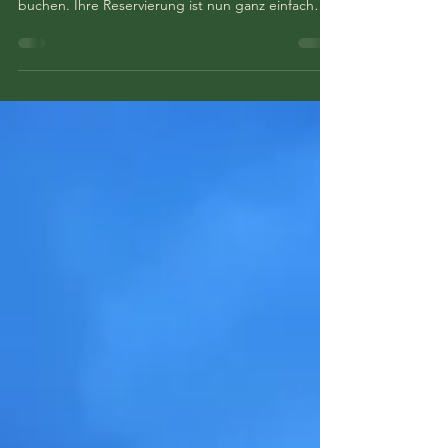
🚨 Kleines Update zu Reservierungen 🚨 Ab sofort
können Sie nicht mehr direkt über unsere Website
buchen. Ihre Reservierung ist nun ganz einfach
über folgende Kanäle möglich: • Booking.com •
Airbnb Sie bevorzugen den direkten Kontakt?
Schreiben Sie uns gerne eine Nachricht an: 📩
shepherdhuttenhunsel@hotmail.com Wir freuen
uns darauf, Sie bald begrüßen zu dürfen ✨